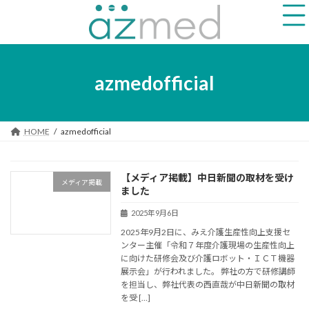
コ
ナ
ン
ビ
テ
ゲ
ン
ー
ツ
シ
へ
ョ
azmedofficial
ス
ン
キ
に
ッ
移
プ
動
HOME
azmedofficial
【メディア掲載】中日新聞の取材を受け
メディア掲載
ました
2025年9月6日
2025年9月2日に、みえ介護生産性向上支援セ
ンター主催「令和７年度介護現場の生産性向上
に向けた研修会及び介護ロボット・ＩＣＴ機器
展示会」が行われました。 弊社の方で研修講師
を担当し、弊社代表の西直哉が中日新聞の取材
を受 […]