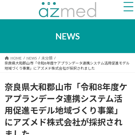
コ
ナ
ン
ビ
テ
ゲ
ン
ー
ツ
シ
へ
ョ
NEWS
ス
ン
キ
に
ッ
移
プ
動
HOME
NEWS
未分類
奈良県大和郡山市「令和8年度ケアプランデータ連携システム活用促進モデル
地域づくり事業」にアズメド株式会社が採択されました
奈良県大和郡山市「令和8年度ケ
アプランデータ連携システム活
用促進モデル地域づくり事業」
にアズメド株式会社が採択され
ました