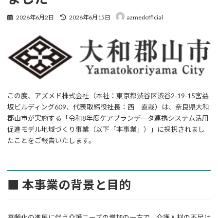
最
2026年6月2日
2026年6月15日
azmedofficial
終
更
新
日
時
:
この度、アズメド株式会社（本社：東京都渋谷区渋谷2-19-15宮益
坂ビルディング609、代表取締役社長：西 直哉）は、奈良県大和
郡山市が実施する「令和8年度ケアプランデータ連携システム活用
促進モデル地域づくり事業（以下「本事業」）」に採択されまし
たことをご報告いたします。
■ 本事業の背景と目的
高齢化の進展に伴う介護ニーズの増加の一方で、介護人材の不足は